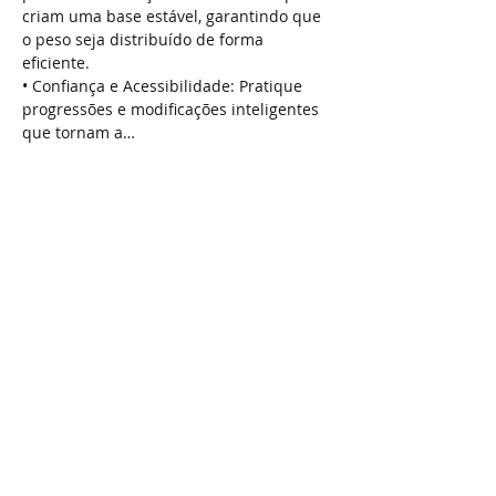
criam uma base estável, garantindo que 
o peso seja distribuído de forma 
eficiente.
• Confiança e Acessibilidade: Pratique 
progressões e modificações inteligentes 
que tornam a…
Saiba Mais >
Compartilhe este evento
Jai Vida Condicionamento Físico LTDA
Cnpj:
19.125.096
/0001-42