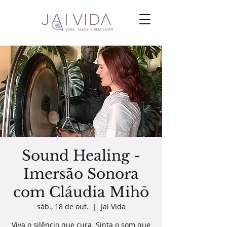
Sound Healing -
Imersão Sonora
com Cláudia Mihō
sáb., 18 de out.
  |  
Jai Vida
Viva o silêncio que cura. Sinta o som que