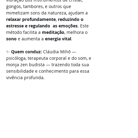
gongos, tambores, e outros que 
mimetizam sons da natureza, ajudam a 
relaxar profundamente
, 
reduzindo o 
estresse e regulando  as emoções
. Este 
método facilita a 
meditação
, melhora o 
sono
 e aumenta a 
energia
vital
.
✨ 
Quem conduz:
 Cláudia Mihō — 
psicóloga, terapeuta corporal e do som, e 
monja zen budista — trazendo toda sua 
sensibilidade e conhecimento para essa 
vivência profunda.
Compartilhe este evento