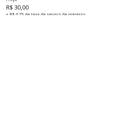
R$ 30,00
+ R$ 0,75 de taxa de serviço de ingresso
Vendas encerradas
Tipo de ingresso
Doação - Opção 3
Preço
R$ 20,00
+ R$ 0,50 de taxa de serviço de ingresso
Compartilhe este evento