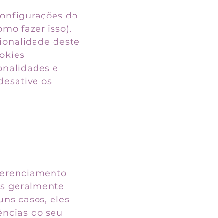
configurações do
mo fazer isso).
cionalidade deste
ookies
onalidades e
desative os
 gerenciamento
es geralmente
uns casos, eles
ências do seu