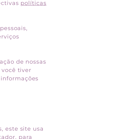
ectivas
políticas
 pessoais,
rviços
tação de nossas
 você tiver
 informações
 este site usa
ador, para