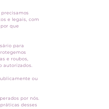
e precisamos
tos e legais, com
 por que
sário para
 protegemos
as e roubos,
 autorizados.
publicamente ou
operados por nós.
 práticas desses