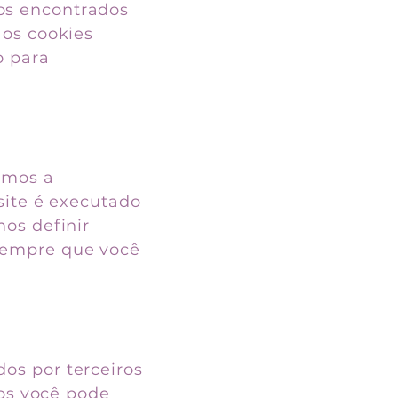
os encontrados
 os cookies
o para
emos a
site é executado
os definir
sempre que você
os por terceiros
ros você pode