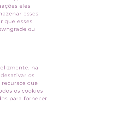
mações eles
mazenar esses
r que esses
downgrade ou
felizmente, na
desativar os
 recursos que
odos os cookies
os ​​para fornecer