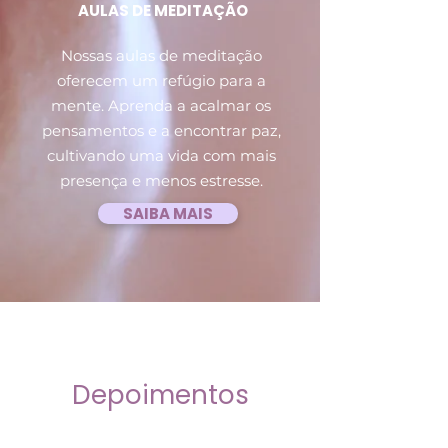
AULAS DE MEDITAÇÃO
Nossas aulas de meditação
oferecem um refúgio para a
mente. Aprenda a acalmar os
pensamentos e a encontrar paz,
cultivando uma vida com mais
presença e menos estresse.
SAIBA MAIS
Depoimentos