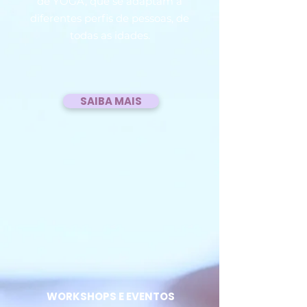
de YOGA, que se adaptam a
diferentes perfis de pessoas, de
todas as idades.
SAIBA MAIS
WORKSHOPS E EVENTOS