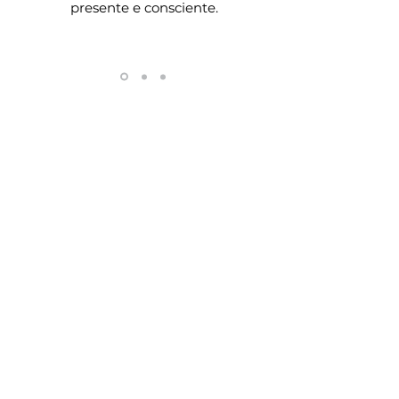
presente e consciente.
Maria Angélica - Aluna
Formação Básica 2021
Contato
Endereço:
Rua Flórida, 10 sala 102
Belo Horizonte - MG -
30380-
432
Telefone:
31 99971-5709