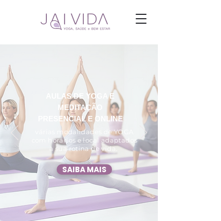
AULAS
DE YOGA E
MEDITAÇÃO
PRESENCIAL E ONLINE
várias modalidades de YOGA
com horários e local adaptados
à sua rotina de vida.
SAIBA MAIS